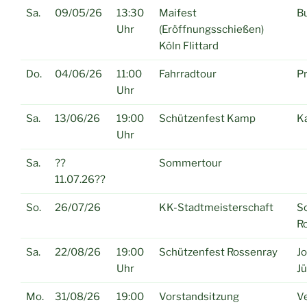
Sa.
09/05/26
13:30
Maifest
B
Uhr
(Eröffnungsschießen)
Köln Flittard
Do.
04/06/26
11:00
Fahrradtour
Pr
Uhr
Sa.
13/06/26
19:00
Schützenfest Kamp
K
Uhr
Sa.
??
Sommertour
11.07.26??
So.
26/07/26
KK-Stadtmeisterschaft
S
R
Sa.
22/08/26
19:00
Schützenfest Rossenray
J
Uhr
J
Mo.
31/08/26
19:00
Vorstandsitzung
Ve