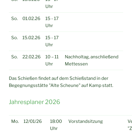
Uhr
So.
01.02.26
15 - 17
Uhr
So.
15.02.26
15 - 17
Uhr
So.
22.02.26
10 – 11
Nachholtag, anschließend
Uhr
Mettessen
Das Schießen findet auf dem Schießstand in der
Begegnungsstätte "Alte Scheune" auf Kamp statt.
Jahresplaner 2026
Mo.
12/01/26
18:00
Vorstandsitzung
Ve
Uhr
"