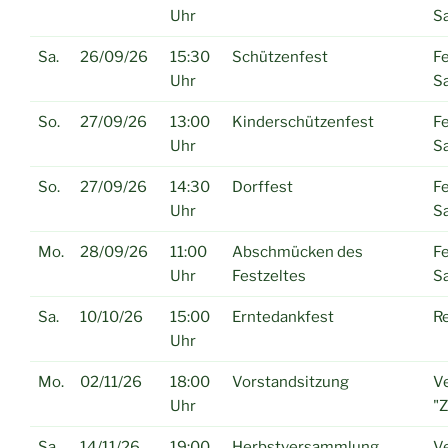
Uhr
Sa
Sa.
26/09/26
15:30
Schützenfest
Fe
Uhr
Sa
So.
27/09/26
13:00
Kinderschützenfest
Fe
Uhr
Sa
So.
27/09/26
14:30
Dorffest
Fe
Uhr
Sa
Mo.
28/09/26
11:00
Abschmücken des
Fe
Uhr
Festzeltes
Sa
Sa.
10/10/26
15:00
Erntedankfest
R
Uhr
Mo.
02/11/26
18:00
Vorstandsitzung
Ve
Uhr
"
Sa.
14/11/26
19:00
Herbstversammlung
Ve