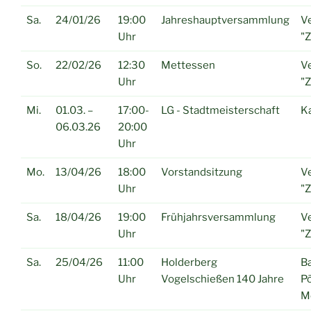
Sa.
24/01/26
19:00
Jahreshauptversammlung
Ve
Uhr
"
So.
22/02/26
12:30
Mettessen
Ve
Uhr
"
Mi.
01.03. –
17:00-
LG - Stadtmeisterschaft
K
06.03.26
20:00
Uhr
Mo.
13/04/26
18:00
Vorstandsitzung
Ve
Uhr
"
Sa.
18/04/26
19:00
Frühjahrsversammlung
Ve
Uhr
"
Sa.
25/04/26
11:00
Holderberg
B
Uhr
Vogelschießen 140 Jahre
P
M