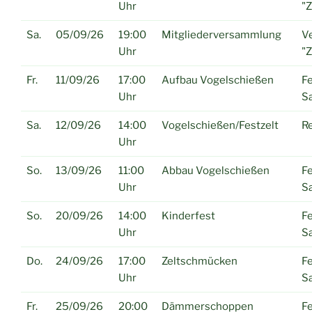
Uhr
"
Sa.
05/09/26
19:00
Mitgliederversammlung
Ve
Uhr
"
Fr.
11/09/26
17:00
Aufbau Vogelschießen
Fe
Uhr
Sa
Sa.
12/09/26
14:00
Vogelschießen/Festzelt
R
Uhr
So.
13/09/26
11:00
Abbau Vogelschießen
Fe
Uhr
Sa
So.
20/09/26
14:00
Kinderfest
Fe
Uhr
Sa
Do.
24/09/26
17:00
Zeltschmücken
Fe
Uhr
Sa
Fr.
25/09/26
20:00
Dämmerschoppen
Fe