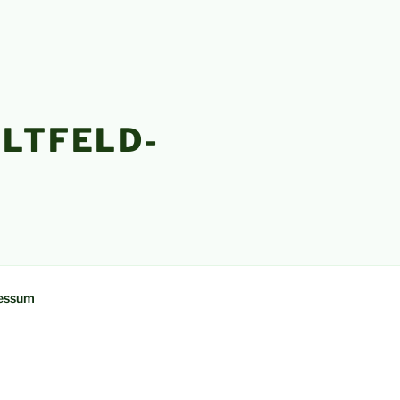
LTFELD-
essum