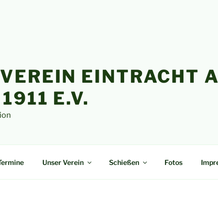
VEREIN EINTRACHT A
1911 E.V.
ion
Termine
Unser Verein
Schießen
Fotos
Impr