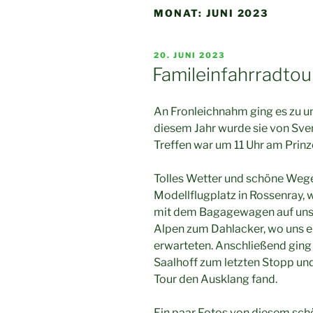
MONAT:
JUNI 2023
VERÖFFENTLICHT
20. JUNI 2023
AM
Famileinfahrradtou
An Fronleichnahm ging es zu uns
diesem Jahr wurde sie von Sven
Treffen war um 11 Uhr am Prinz
Tolles Wetter und schöne Wege
Modellflugplatz in Rossenray, 
mit dem Bagagewagen auf uns g
Alpen zum Dahlacker, wo uns e
erwarteten. Anschließend ging 
Saalhoff zum letzten Stopp un
Tour den Ausklang fand.
Ein paar Fotos von diesem schö