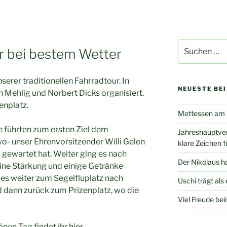
Suchen
r bei bestem Wetter
nach:
erer traditionellen Fahrradtour. In
NEUESTE BE
 Mehlig und Norbert Dicks organisiert.
enplatz.
Mettessen am 2
 führten zum ersten Ziel dem
Jahreshauptve
wo- unser Ehrenvorsitzender Willi Gelen
klare Zeichen f
ewartet hat. Weiter ging es nach
Der Nikolaus ha
ine Stärkung und einige Getränke
es weiter zum Segelfluplatz nach
Uschi trägt als
d dann zurück zum Prizenplatz, wo die
Viel Freude bei
nen Tag findet ihr
hier
.