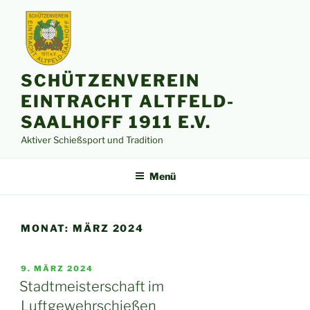
Zum
Inhalt
springen
SCHÜTZENVEREIN
EINTRACHT ALTFELD-
SAALHOFF 1911 E.V.
Aktiver Schießsport und Tradition
Menü
MONAT:
MÄRZ 2024
VERÖFFENTLICHT
9. MÄRZ 2024
AM
Stadtmeisterschaft im
Luftgewehrschießen